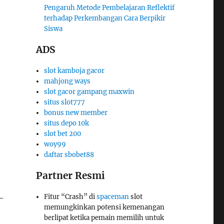
Pengaruh Metode Pembelajaran Reflektif
terhadap Perkembangan Cara Berpikir
Siswa
ADS
slot kamboja gacor
mahjong ways
slot gacor gampang maxwin
situs slot777
bonus new member
situs depo 10k
slot bet 200
woy99
daftar sbobet88
Partner Resmi
Fitur “Crash” di
spaceman
slot
-
memungkinkan potensi kemenangan
berlipat ketika pemain memilih untuk