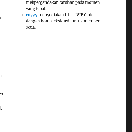
melipatgandakan taruhan pada momen
yang tepat.
coy99
menyediakan fitur “VIP Club”
.
dengan bonus eksklusif untuk member
setia.
n
f,
k