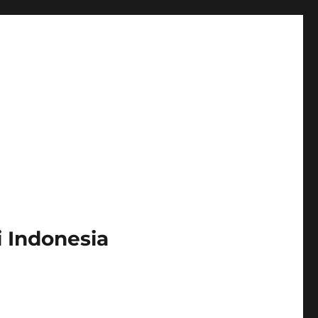
 Indonesia