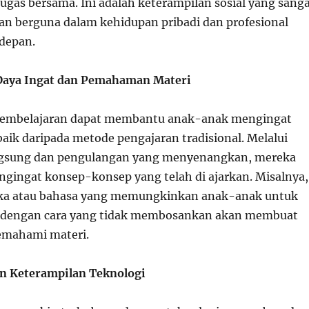
ugas bersama. Ini adalah keterampilan sosial yang sang
an berguna dalam kehidupan pribadi dan profesional
depan.
aya Ingat dan Pemahaman Materi
pembelajaran dapat membantu anak-anak mengingat
baik daripada metode pengajaran tradisional. Melalui
angsung dan pengulangan yang menyenangkan, mereka
gingat konsep-konsep yang telah di ajarkan. Misalnya,
a atau bahasa yang memungkinkan anak-anak untuk
 dengan cara yang tidak membosankan akan membuat
emahami materi.
 Keterampilan Teknologi