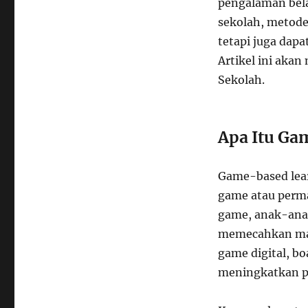
pengalaman bela
sekolah, metode
tetapi juga dap
Artikel ini ak
Sekolah.
Apa Itu Ga
Game-based lea
game atau perm
game, anak-anak
memecahkan mas
game digital, bo
meningkatkan p