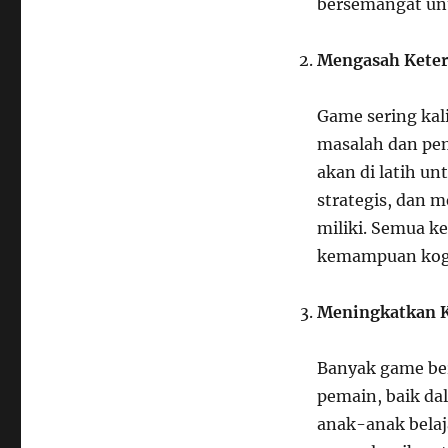
bersemangat unt
Mengasah Keter
Game sering ka
masalah dan pem
akan di latih u
strategis, dan 
miliki. Semua k
kemampuan kognit
Meningkatkan K
Banyak game ber
pemain, baik da
anak-anak belaj