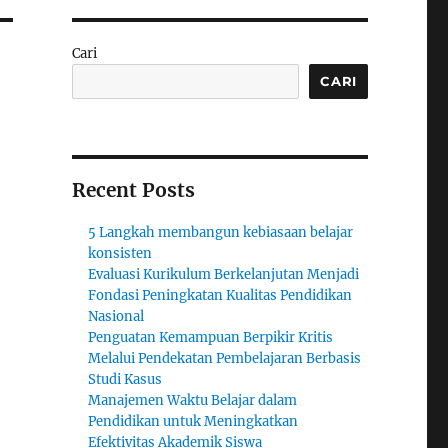
Cari
CARI
Recent Posts
5 Langkah membangun kebiasaan belajar
konsisten
Evaluasi Kurikulum Berkelanjutan Menjadi
Fondasi Peningkatan Kualitas Pendidikan
Nasional
Penguatan Kemampuan Berpikir Kritis
Melalui Pendekatan Pembelajaran Berbasis
Studi Kasus
Manajemen Waktu Belajar dalam
Pendidikan untuk Meningkatkan
Efektivitas Akademik Siswa