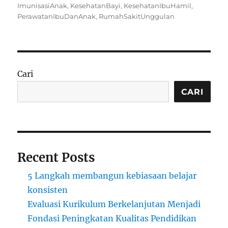
on
ImunisasiAnak
,
KesehatanBayi
,
KesehatanIbuHamil
,
PerawatanIbuDanAnak
,
RumahSakitUnggulan
Cari
CARI
Recent Posts
5 Langkah membangun kebiasaan belajar
konsisten
Evaluasi Kurikulum Berkelanjutan Menjadi
Fondasi Peningkatan Kualitas Pendidikan