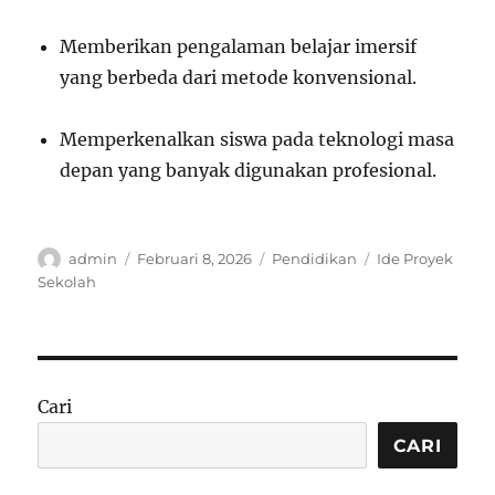
Memberikan pengalaman belajar imersif
yang berbeda dari metode konvensional.
Memperkenalkan siswa pada teknologi masa
depan yang banyak digunakan profesional.
Author
Posted
Categories
Tags
admin
Februari 8, 2026
Pendidikan
Ide Proyek
on
Sekolah
Cari
CARI